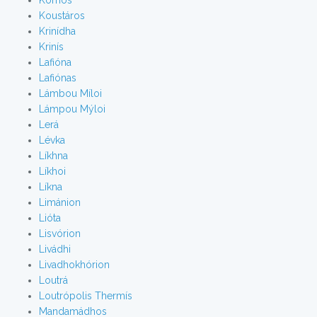
Kornós
Koustáros
Krinídha
Krinís
Lafióna
Lafiónas
Lámbou Míloi
Lámpou Mýloi
Lerá
Lévka
Líkhna
Líkhoi
Líkna
Limánion
Lióta
Lisvórion
Livádhi
Livadhokhórion
Loutrá
Loutrópolis Thermís
Mandamádhos