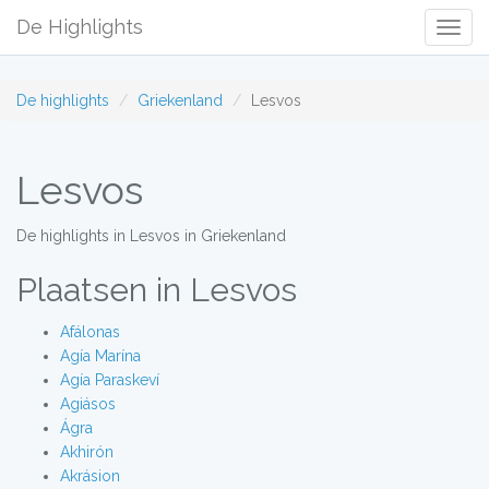
De Highlights
Togg
Navig
De highlights
Griekenland
Lesvos
Lesvos
De highlights in Lesvos in Griekenland
Plaatsen in Lesvos
Afálonas
Agía Marína
Agía Paraskeví
Agiásos
Ágra
Akhirón
Akrásion