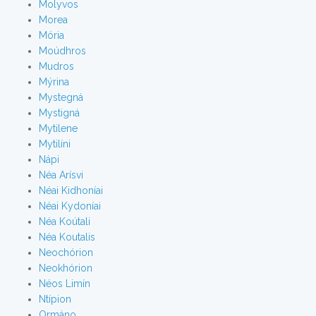
Molyvos
Morea
Mória
Moúdhros
Mudros
Mýrina
Mystegná
Mystigná
Mytilene
Mytilíni
Nápi
Néa Arísvi
Néai Kidhoníai
Néai Kydoníai
Néa Koútali
Néa Koutalis
Neochórion
Neokhórion
Néos Limín
Ntípion
Ormáno