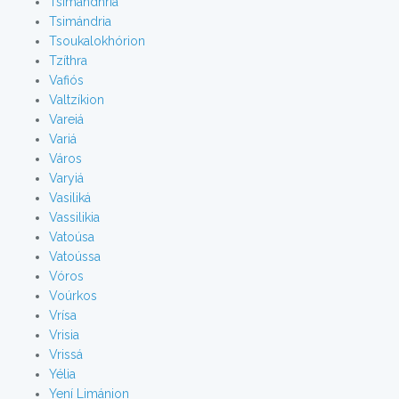
Tsimándhria
Tsimándria
Tsoukalokhórion
Tzíthra
Vafiós
Valtzíkion
Vareiá
Variá
Város
Varyiá
Vasiliká
Vassilikia
Vatoúsa
Vatoússa
Vóros
Voúrkos
Vrísa
Vrisia
Vrissá
Yélia
Yení Limánion