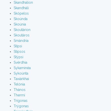
Skandhálion
Skandháli
Skópelos
Skoúnda
Skoúnia
Skoutárion
Skoutáros
Smándria
Stípsi
Stipsos
Stýpsi
Svérdhia
Sykaminéa
Sykoúnta
Taxiárkhai
Telónia
Thános
Thermí
Trígonas
Trýgonas