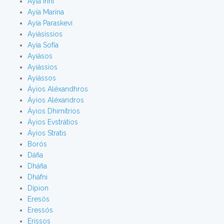
Ayía Iríni
Ayía Marína
Ayía Paraskeví
Ayiásissios
Ayía Sofía
Ayiásos
Ayiássios
Ayiássos
Áyios Aléxandhros
Áyios Aléxandros
Áyios Dhimítrios
Áyios Evstrátios
Áyios Stratis
Borós
Dáfia
Dháfia
Dháfni
Dípion
Eresós
Eressós
Erissos