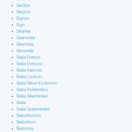
Sárlitza
Sarpíon
Sígrion
Sigri
Sikamiá
Sikaminéa
Sikaminia
Sikoúnda
Skála Eresoú
Skála Eressoú
Skála Kallonís
Skála Loutrón
Skála Néon Kydonión
Skála Polikhnítou
Skála Sikaminéas
Skála
Skála Sykaminéas
Skalokhórion
Skalokhóri
Skammia