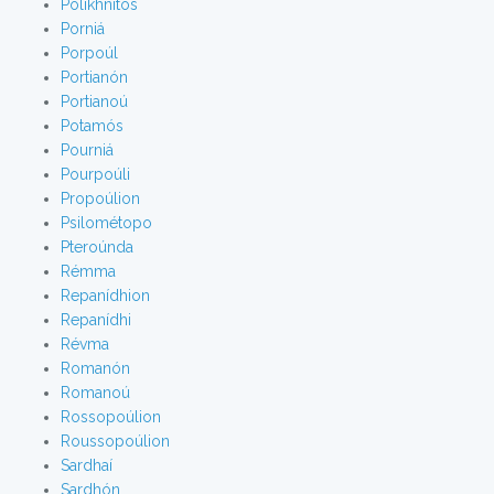
Polikhnítos
Porniá
Porpoúl
Portianón
Portianoú
Potamós
Pourniá
Pourpoúli
Propoúlion
Psilométopo
Pteroúnda
Rémma
Repanídhion
Repanídhi
Révma
Romanón
Romanoú
Rossopoúlion
Roussopoúlion
Sardhaí
Sardhón