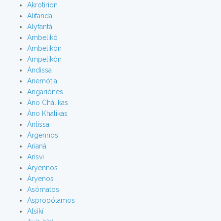
Akrotírion
Alifanda
Alyfantá
Ambelikó
Ambelikón
Ampelikón
Ándissa
Anemótia
Angariónes
Áno Chálikas
Áno Khálikas
Ántissa
Árgennos
Arianá
Arísvi
Áryennos
Áryenos
Asómatos
Aspropótamos
Atsikí