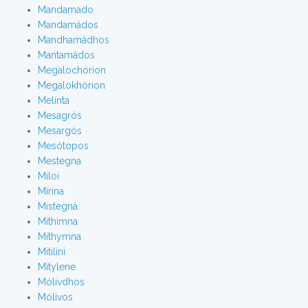
Mandamado
Mandamádos
Mandhamádhos
Mantamádos
Megalochórion
Megalokhórion
Melínta
Mesagrós
Mesargós
Mesótopos
Mestegna
Míloi
Mírina
Mistegná
Míthimna
Míthymna
Mitilíni
Mitylene
Mólivdhos
Mólivos