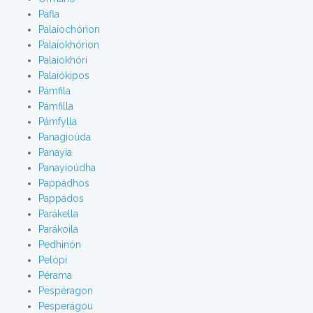
Páfla
Palaiochórion
Palaiokhórion
Palaiokhóri
Palaiókipos
Pámfila
Pámfilla
Pámfylla
Panagioúda
Panayía
Panayioúdha
Pappádhos
Pappádos
Parákella
Parákoila
Pedhinón
Pelópi
Pérama
Pespéragon
Pesperágou