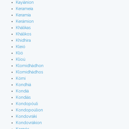
Kayiánion
Kerameía
Keramía
Kerámion
Khálikas
Khálikos
Khídhira
Kleió
Klió
Klioú
Klomidhádhon
Klomidhádhos
Kómi
Kondhiá
Kondiá
Kondiás
Kondopóuli
Kondopoúlion
Kondovráki
Kondovrákion