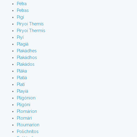
Pétra
Petras
Pigí
Píryoi Themís
Píryoi Thermís
Piyí
Plagiá
Plakádhes
Plakádhos
Plakádos
Pláka
Platiá
Platí
Playiá
Pligónion
Pligóni
Plomárion
Plomári
Ploumarion
Polichnítos