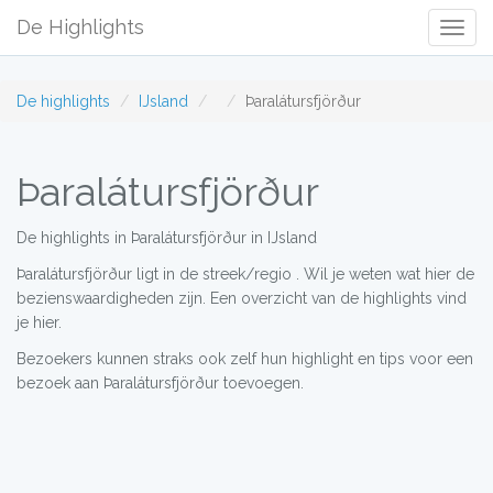
De Highlights
Togg
Navig
De highlights
IJsland
Þaralátursfjörður
Þaralátursfjörður
De highlights in Þaralátursfjörður in IJsland
Þaralátursfjörður ligt in de streek/regio . Wil je weten wat hier de
bezienswaardigheden zijn. Een overzicht van de highlights vind
je hier.
Bezoekers kunnen straks ook zelf hun highlight en tips voor een
bezoek aan Þaralátursfjörður toevoegen.