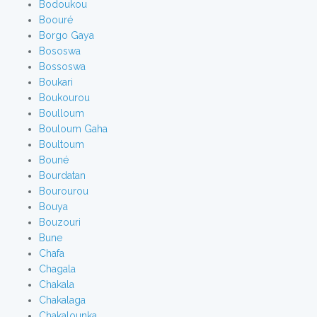
Bodoukou
Boouré
Borgo Gaya
Bososwa
Bossoswa
Boukari
Boukourou
Boulloum
Bouloum Gaha
Boultoum
Bouné
Bourdatan
Bourourou
Bouya
Bouzouri
Bune
Chafa
Chagala
Chakala
Chakalaga
Chakalounka