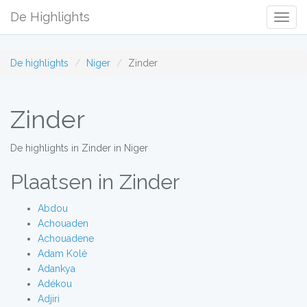
De Highlights
Togg
Navig
De highlights
Niger
Zinder
Zinder
De highlights in Zinder in Niger
Plaatsen in Zinder
Abdou
Achouaden
Achouadene
Adam Kolé
Adankya
Adékou
Adjiri