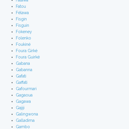
Fatawa
Fatou
Félawa
Fisgin
Fisguin
Fokeney
Folenko
Foukiné
Foura Girké
Foura Guirké
Gabana
Gabanna
Gafati
Gaffati
Gafourmari
Gagaoua
Gagawa
Gajiji
Galingwona
Galladima
Gambo