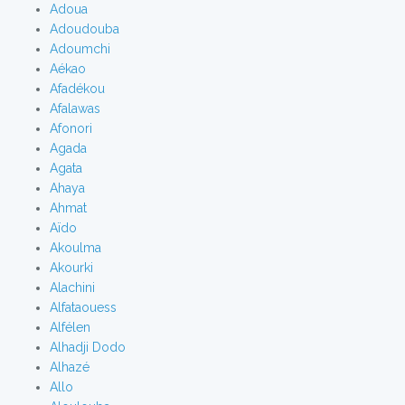
Adoua
Adoudouba
Adoumchi
Aékao
Afadékou
Afalawas
Afonori
Agada
Agata
Ahaya
Ahmat
Aïdo
Akoulma
Akourki
Alachini
Alfataouess
Alfélen
Alhadji Dodo
Alhazé
Allo