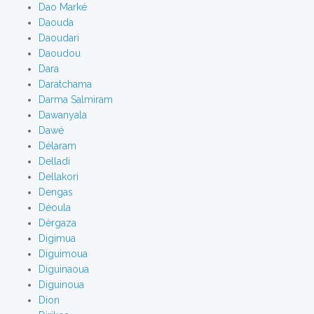
Dao Marké
Daouda
Daoudari
Daoudou
Dara
Daratchama
Darma Salmiram
Dawanyala
Dawé
Délaram
Delladi
Dellakori
Dengas
Déoula
Dèrgaza
Digimua
Diguimoua
Diguinaoua
Diguinoua
Dion