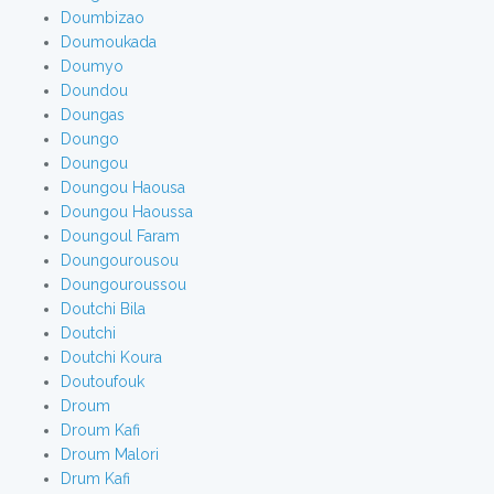
Doumbizao
Doumoukada
Doumyo
Doundou
Doungas
Doungo
Doungou
Doungou Haousa
Doungou Haoussa
Doungoul Faram
Doungourousou
Doungouroussou
Doutchi Bila
Doutchi
Doutchi Koura
Doutoufouk
Droum
Droum Kafi
Droum Malori
Drum Kafi