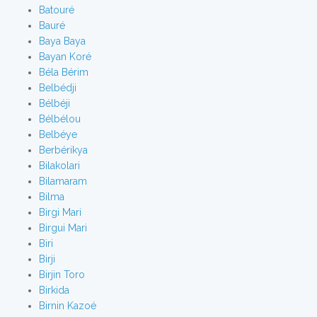
Batouré
Bauré
Baya Baya
Bayan Koré
Béla Bérim
Belbédji
Bélbéji
Bélbélou
Belbéye
Berbérikya
Bilakolari
Bilamaram
Bilma
Birgi Mari
Birgui Mari
Biri
Birji
Birjin Toro
Birkida
Birnin Kazoé