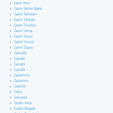
Garin Nori
Garin Sèrkin Baka
Garin Tambari
Garin Tanbari
Garin Toudou
Garin Yama
Garin Yousi
Garin Youssi
Garin Zigao
Gassafa
Gaxafa
Gazabi
Gazafa
Gazammi
Gazamni
Getché
Gétsi
Gézawa
Gidan Arna
Gidan Bagala