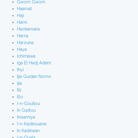
Gwom Gwom
Haamat
Haji
Hami
Haokansara
Harna
Harouna
Haya
Ichirnawa
Iga El Hadj Adèm
Ihyi
Ijia Guidan Nomo
Ijia
Illi
Illo
I-n-Gouitou
In Gwitou
Inisamiya
I-n-Kadéouane
In Kadéwan
I-n-Ouala