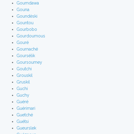
Goumdawa
Gouna
Goundèski
Gountou
Gourbobo
Gourdoumous
Gouré
Gournaché
Goursélik
Goursoumey
Goutchi
Grouskil
Gruskil
Guchi
Guchy
Guéré
Guérimari
Guetché
Guétsi
Gueurslek