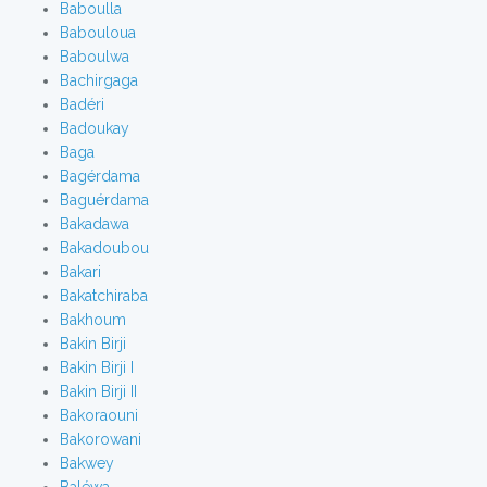
Baboulla
Babouloua
Baboulwa
Bachirgaga
Badéri
Badoukay
Baga
Bagérdama
Baguérdama
Bakadawa
Bakadoubou
Bakari
Bakatchiraba
Bakhoum
Bakin Birji
Bakin Birji I
Bakin Birji II
Bakoraouni
Bakorowani
Bakwey