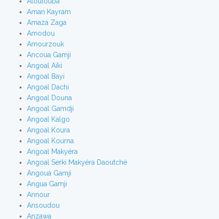
Aloulouba
Aman Kayram
Amaza Zaga
Amodou
Amourzouk
Ancoua Gamji
Angoal Aïki
Angoal Bayi
Angoal Dachi
Angoal Douna
Angoal Gamdji
Angoal Kalgo
Angoal Koura
Angoal Kourna
Angoal Makyéra
Angoal Serki Makyéra Daoutché
Angoua Gamji
Angua Gamji
Annour
Ansoudou
Anzawa