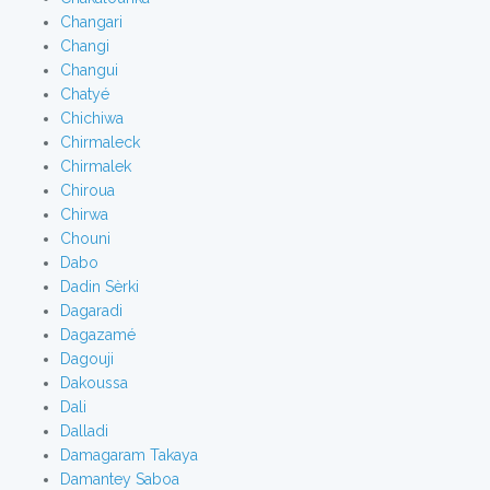
Changari
Changi
Changui
Chatyé
Chichiwa
Chirmaleck
Chirmalek
Chiroua
Chirwa
Chouni
Dabo
Dadin Sèrki
Dagaradi
Dagazamé
Dagouji
Dakoussa
Dali
Dalladi
Damagaram Takaya
Damantey Saboa