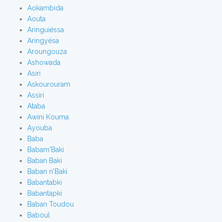
Aokambida
Aouta
Aringuiéssa
Aringyésa
Aroungouza
Ashowada
Asiri
Askourouram
Assiri
Ataba
Awini Kouma
Ayouba
Baba
Babam'Baki
Baban Baki
Baban n'Baki
Babantabki
Babantapki
Baban Toudou
Baboul