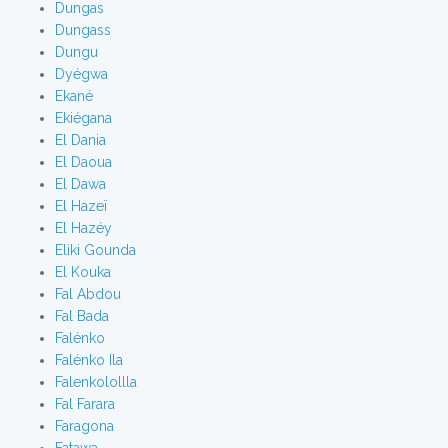
Dungas
Dungass
Dungu
Dyégwa
Ekané
Ekiégana
El Dania
El Daoua
El Dawa
El Hazeï
El Hazéy
Eliki Gounda
El Kouka
Fal Abdou
Fal Bada
Falénko
Falénko Ila
Falenkolollla
Fal Farara
Faragona