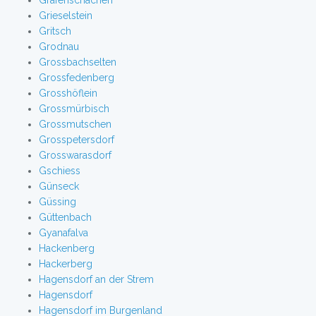
Grafenschachen
Grieselstein
Gritsch
Grodnau
Grossbachselten
Grossfedenberg
Grosshöflein
Grossmürbisch
Grossmutschen
Grosspetersdorf
Grosswarasdorf
Gschiess
Günseck
Güssing
Güttenbach
Gyanafalva
Hackenberg
Hackerberg
Hagensdorf an der Strem
Hagensdorf
Hagensdorf im Burgenland