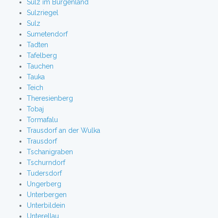
Sulz im Burgenland
Sulzriegel
Sulz
Sumetendorf
Tadten
Tafelberg
Tauchen
Tauka
Teich
Theresienberg
Tobaj
Tormafalu
Trausdorf an der Wulka
Trausdorf
Tschanigraben
Tschurndorf
Tudersdorf
Ungerberg
Unterbergen
Unterbildein
Unterellau