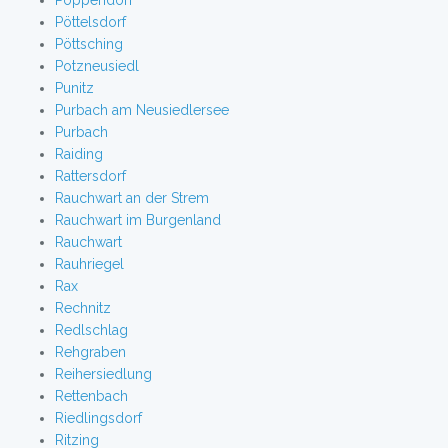
Poppendorf
Pöttelsdorf
Pöttsching
Potzneusiedl
Punitz
Purbach am Neusiedlersee
Purbach
Raiding
Rattersdorf
Rauchwart an der Strem
Rauchwart im Burgenland
Rauchwart
Rauhriegel
Rax
Rechnitz
Redlschlag
Rehgraben
Reihersiedlung
Rettenbach
Riedlingsdorf
Ritzing