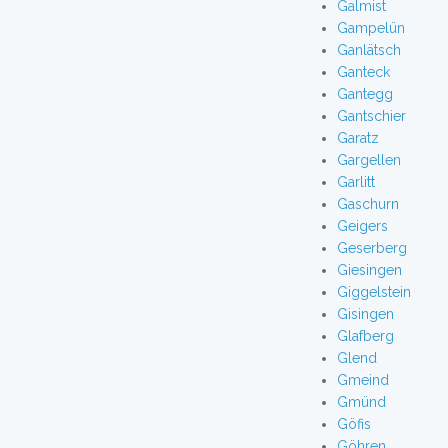
Galmist
Gampelün
Ganlätsch
Ganteck
Gantegg
Gantschier
Garatz
Gargellen
Garlitt
Gaschurn
Geigers
Geserberg
Giesingen
Giggelstein
Gisingen
Glafberg
Glend
Gmeind
Gmünd
Göfis
Göhren