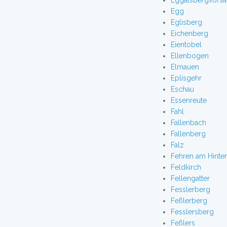
Eggatsbergvorsä
Egg
Eglisberg
Eichenberg
Eientobel
Ellenbogen
Elmauen
Eplisgehr
Eschau
Essenreute
Fahl
Fallenbach
Fallenberg
Falz
Fehren am Hinte
Feldkirch
Fellengatter
Fesslerberg
Feßlerberg
Fesslersberg
Feßlers