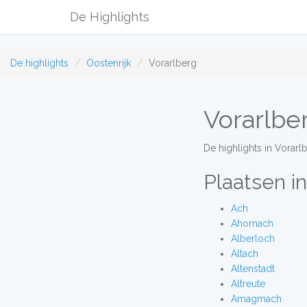
De Highlights
De highlights
Oostenrijk
Vorarlberg
Vorarlbe
De highlights in Vorarl
Plaatsen in
Ach
Ahornach
Alberloch
Altach
Altenstadt
Altreute
Amagmach