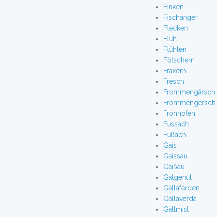
Finken
Fischanger
Flecken
Fluh
Flühlen
Fötschern
Fraxern
Fresch
Frommengärsch
Frommengersch
Fronhofen
Fussach
Fußach
Gais
Gaissau
Gaißau
Galgenul
Gallaferden
Gallaverda
Gallmist