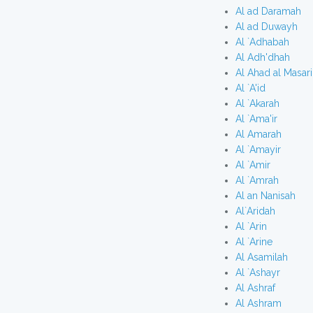
Al ad Daramah
Al ad Duwayh
Al `Adhabah
Al Adh'dhah
Al Ahad al Masar
Al `A'id
Al `Akarah
Al `Ama'ir
Al Amarah
Al `Amayir
Al `Amir
Al `Amrah
Al an Nanisah
Al`Aridah
Al `Arin
Al `Arine
Al Asamilah
Al `Ashayr
Al Ashraf
Al Ashram