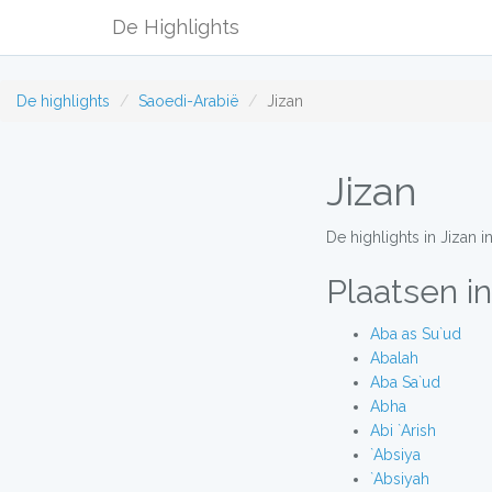
De Highlights
De highlights
Saoedi-Arabië
Jizan
Jizan
De highlights in Jizan 
Plaatsen in
Aba as Su`ud
Abalah
Aba Sa`ud
Abha
Abi `Arish
`Absiya
`Absiyah