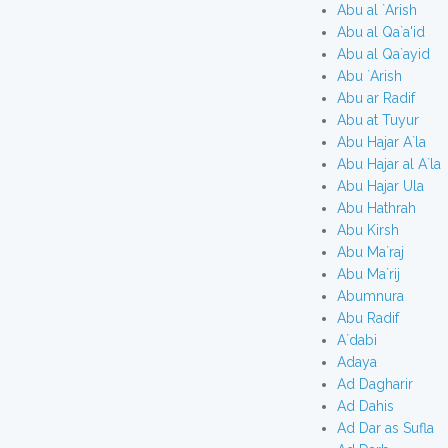
Abu al `Arish
Abu al Qa`a'id
Abu al Qa`ayid
Abu `Arish
Abu ar Radif
Abu at Tuyur
Abu Hajar A`la
Abu Hajar al A`la
Abu Hajar Ula
Abu Hathrah
Abu Kirsh
Abu Ma`raj
Abu Ma`rij
Abumnura
Abu Radif
A`dabi
Adaya
Ad Dagharir
Ad Dahis
Ad Dar as Sufla