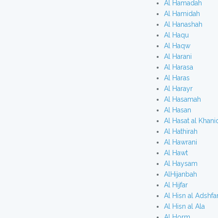
Al Hamadah
Al Hamidah
Al Hanashah
Al Haqu
Al Haqw
Al Harani
Al Harasa
Al Haras
Al Harayr
Al Hasamah
Al Hasan
Al Hasat al Khani
Al Hathirah
Al Hawrani
Al Hawt
Al Haysam
AlHijanbah
Al Hijfar
Al Hisn al Adshfa
Al Hisn al Ala
Al Horm