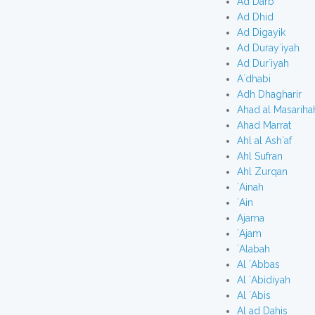
Ad Darb
Ad Dhid
Ad Digayik
Ad Duray`iyah
Ad Dur`iyah
A`dhabi
Adh Dhagharir
Ahad al Masariha
Ahad Marrat
Ahl al Ash`af
Ahl Sufran
Ahl Zurqan
`Ainah
`Ain
Ajama
`Ajam
`Alabah
Al `Abbas
Al `Abidiyah
Al `Abis
Al ad Dahis