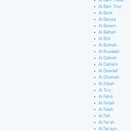
Al Bani Thawr
Al Bani Thur
Al Barik
Al Barraq
Al Basam
Al Bathah
Al Birk
Al Buhrah
Al Buwatah
Al Dahrah
Al Dalham
Al Dawdaf
Al Dhuhrah
Al Dibah
Al `Erq
Al Fahd
Al Fa'ijah
Al Falah
Al Falt
Al Far`ah
Al Far`ayn