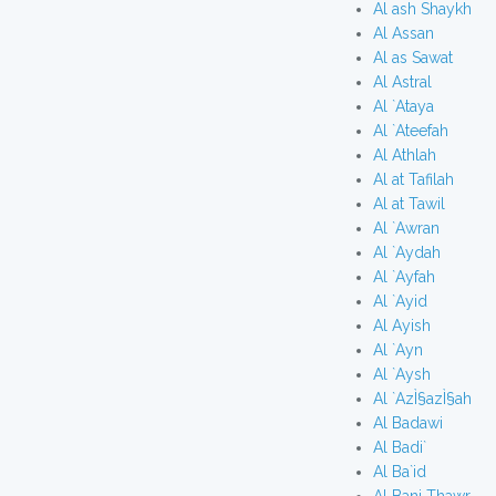
Al ash Shaykh
Al Assan
Al as Sawat
Al Astral
Al `Ataya
Al `Ateefah
Al Athlah
Al at Tafilah
Al at Tawil
Al `Awran
Al `Aydah
Al `Ayfah
Al `Ayid
Al Ayish
Al `Ayn
Al `Aysh
Al `AzÌ§azÌ§ah
Al Badawi
Al Badi`
Al Ba`id