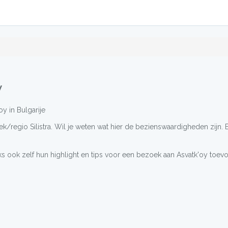
y
oy in Bulgarije
reek/regio Silistra. Wil je weten wat hier de bezienswaardigheden zijn.
s ook zelf hun highlight en tips voor een bezoek aan Asvatk'oy toev