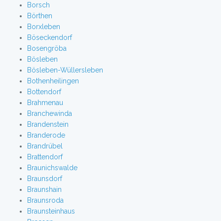
Borsch
Börthen
Borxleben
Böseckendorf
Bosengröba
Bösleben
Bösleben-Wüllersleben
Bothenheilingen
Bottendorf
Brahmenau
Branchewinda
Brandenstein
Branderode
Brandrübel
Brattendorf
Braunichswalde
Braunsdorf
Braunshain
Braunsroda
Braunsteinhaus