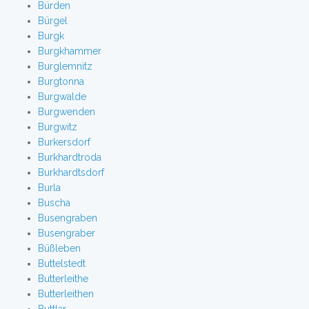
Bürden
Bürgel
Burgk
Burgkhammer
Burglemnitz
Burgtonna
Burgwalde
Burgwenden
Burgwitz
Burkersdorf
Burkhardtroda
Burkhardtsdorf
Burla
Buscha
Busengraben
Busengraber
Büßleben
Buttelstedt
Butterleithe
Butterleithen