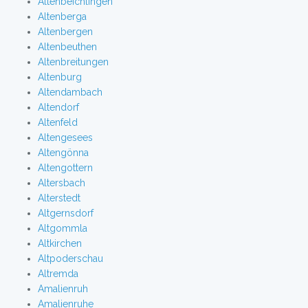
Altenbeichlingen
Altenberga
Altenbergen
Altenbeuthen
Altenbreitungen
Altenburg
Altendambach
Altendorf
Altenfeld
Altengesees
Altengönna
Altengottern
Altersbach
Alterstedt
Altgernsdorf
Altgommla
Altkirchen
Altpoderschau
Altremda
Amalienruh
Amalienruhe