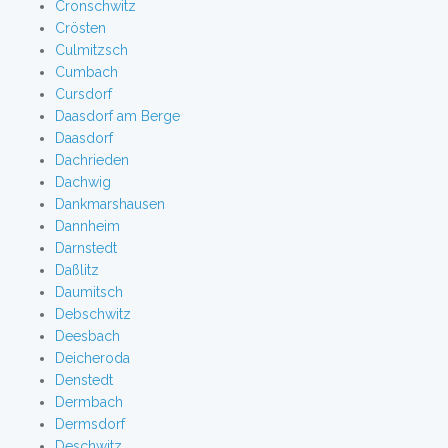
Cronschwitz
Crösten
Culmitzsch
Cumbach
Cursdorf
Daasdorf am Berge
Daasdorf
Dachrieden
Dachwig
Dankmarshausen
Dannheim
Darnstedt
Daßlitz
Daumitsch
Debschwitz
Deesbach
Deicheroda
Denstedt
Dermbach
Dermsdorf
Deschwitz