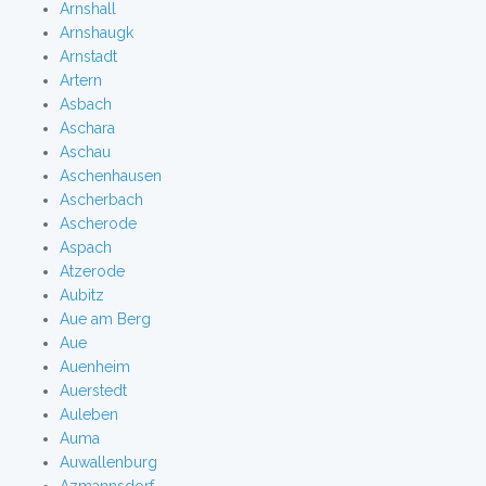
Arnshall
Arnshaugk
Arnstadt
Artern
Asbach
Aschara
Aschau
Aschenhausen
Ascherbach
Ascherode
Aspach
Atzerode
Aubitz
Aue am Berg
Aue
Auenheim
Auerstedt
Auleben
Auma
Auwallenburg