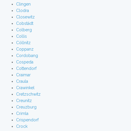
Clingen
Clodra
Closewitz
Cobstädt
Colberg
Collis
Cöllnitz
Coppanz
Cordobang
Cospeda
Cottendorf
Craimar
Craula
Crawinkel
Cretzschwitz
Creunitz
Creuzburg
Crimla
Crispendorf
Crock