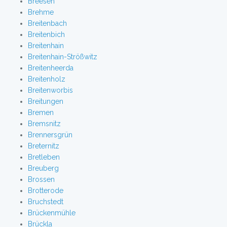
Breesen
Brehme
Breitenbach
Breitenbich
Breitenhain
Breitenhain-Strößwitz
Breitenheerda
Breitenholz
Breitenworbis
Breitungen
Bremen
Bremsnitz
Brennersgrün
Breternitz
Bretleben
Breuberg
Brossen
Brotterode
Bruchstedt
Brückenmühle
Brückla