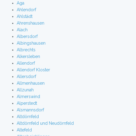
Aga
Ahlendorf
Ahlstädt
Ahrenshausen
Alach
Albersdorf
Albingshausen
Albrechts
Alkersleben
Allendorf
Allendorf Kloster
Allersdorf
Allmenhausen
Allzunah
Almerswind
Alperstedt
Alsmannsdorf
Altdörnfeld
Altdörnfeld und Neudörnfeld
Altefeld