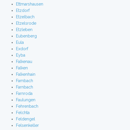
Ettmarshausen
Etzdorf
Etzelbach
Etzelsrode
Etzleben
Eubenberg
Eula
Exdorf
Eyba
Falkenau
Falken
Falkenhain
Fambach
Farnbach
Farnroda
Faulungen
Fehrenbach
Felchta
Feldengel
Felsenkeller