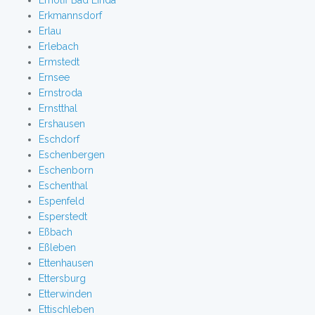
Erholff Bad Linda
Erkmannsdorf
Erlau
Erlebach
Ermstedt
Ernsee
Ernstroda
Ernstthal
Ershausen
Eschdorf
Eschenbergen
Eschenborn
Eschenthal
Espenfeld
Esperstedt
Eßbach
Eßleben
Ettenhausen
Ettersburg
Etterwinden
Ettischleben