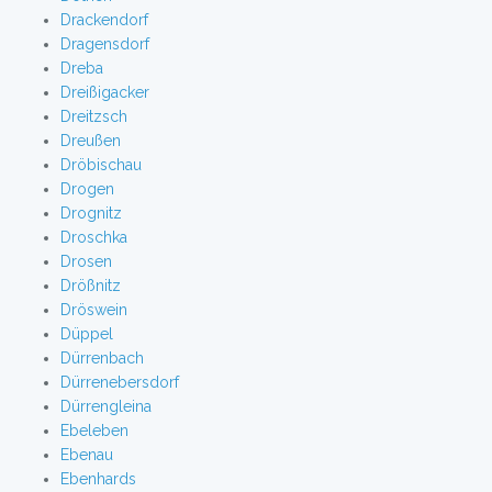
Drackendorf
Dragensdorf
Dreba
Dreißigacker
Dreitzsch
Dreußen
Dröbischau
Drogen
Drognitz
Droschka
Drosen
Drößnitz
Dröswein
Düppel
Dürrenbach
Dürrenebersdorf
Dürrengleina
Ebeleben
Ebenau
Ebenhards