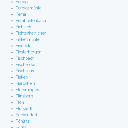
Ferbig
Ferbigsmühle
Ferna
Fernbreitenbach
Fichtach
Fichtenhainichen
Finkenmühle
Finneck
Finsterbergen
Fischbach
Fischerdorf
Fischhaus
Flaken
Flarchheim
Flemmingen
Flinsberg
Floh
Flurstedt
Fockendorf
Föhlritz
Föritz