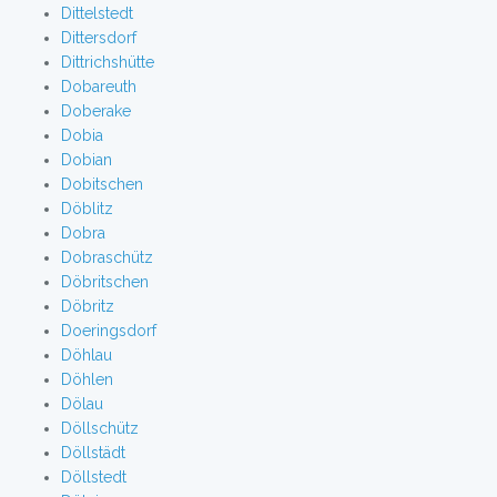
Dittelstedt
Dittersdorf
Dittrichshütte
Dobareuth
Doberake
Dobia
Dobian
Dobitschen
Döblitz
Dobra
Dobraschütz
Döbritschen
Döbritz
Doeringsdorf
Döhlau
Döhlen
Dölau
Döllschütz
Döllstädt
Döllstedt