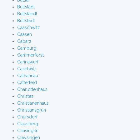
Buttlar
Buttstädt
Buttstaedt
Büttstedt
Caaschwitz
Caasen
Cabarz
Camburg
Cammerforst
Cannawurf
Caselwitz
Catharinau
Catterfeld
Charlottenhaus
Christes
Christianenhaus
Christiansgrün
Chursdorf
Clausberg
Cleisingen
Cleysingen