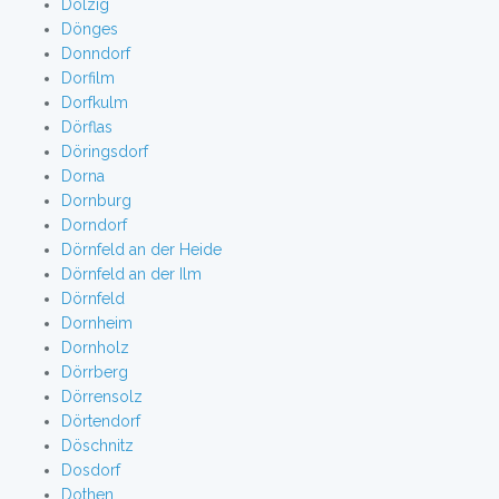
Dölzig
Dönges
Donndorf
Dorfilm
Dorfkulm
Dörflas
Döringsdorf
Dorna
Dornburg
Dorndorf
Dörnfeld an der Heide
Dörnfeld an der Ilm
Dörnfeld
Dornheim
Dornholz
Dörrberg
Dörrensolz
Dörtendorf
Döschnitz
Dosdorf
Dothen