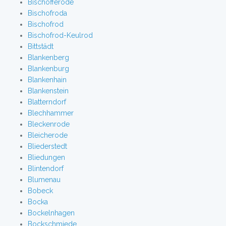
Bischofferode
Bischofroda
Bischofrod
Bischofrod-Keulrod
Bittstädt
Blankenberg
Blankenburg
Blankenhain
Blankenstein
Blatterndorf
Blechhammer
Bleckenrode
Bleicherode
Bliederstedt
Bliedungen
Blintendorf
Blumenau
Bobeck
Bocka
Bockelnhagen
Bockschmiede